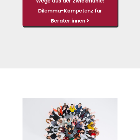
Wege aus der Zwickmühle:
Dilemma-Kompetenz für
Berater:innen
Handgriffe, Bewegungen,
Fixierungen
Körperpositionen und
Berührungen
Gerüche, Geräusche,
medizinische Geräte
Worte und Formulierungen
Raumgestaltung
Lichtverhältnisse